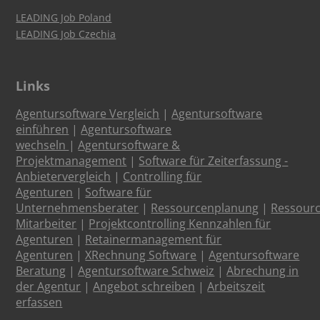
LEADING Job Poland
LEADING Job Czechia
Links
Agentursoftware Vergleich
|
Agentursoftware
einführen
|
Agentursoftware
wechseln
|
Agentursoftware &
Projektmanagement
|
Software für Zeiterfassung -
Anbietervergleich
|
Controlling für
Agenturen
|
Software für
Unternehmensberater
|
Ressourcenplanung
|
Ressour
Mitarbeiter
|
Projektcontrolling Kennzahlen für
Agenturen
|
Retainermanagement für
Agenturen
|
XRechnung Software
|
Agentursoftware
Beratung
|
Agentursoftware Schweiz
|
Abrechung in
der Agentur
|
Angebot schreiben
|
Arbeitszeit
erfassen