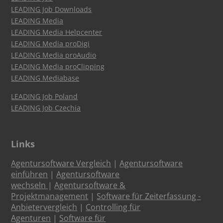
LEADING Job Downloads
LEADING Media
LEADING Media Helpcenter
LEADING Media proDigi
LEADING Media proAudio
LEADING Media proClipping
LEADING Mediabase
LEADING Job Poland
LEADING Job Czechia
Links
Agentursoftware Vergleich
|
Agentursoftware
einführen
|
Agentursoftware
wechseln
|
Agentursoftware &
Projektmanagement
|
Software für Zeiterfassung -
Anbietervergleich
|
Controlling für
Agenturen
|
Software für