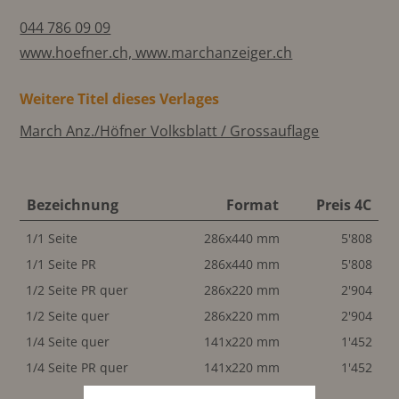
044 786 09 09
www.hoefner.ch, www.marchanzeiger.ch
Weitere Titel dieses Verlages
March Anz./Höfner Volksblatt / Grossauflage
Bezeichnung
Format
Preis 4C
1/1 Seite
286x440 mm
5'808
1/1 Seite PR
286x440 mm
5'808
1/2 Seite PR quer
286x220 mm
2'904
1/2 Seite quer
286x220 mm
2'904
1/4 Seite quer
141x220 mm
1'452
1/4 Seite PR quer
141x220 mm
1'452