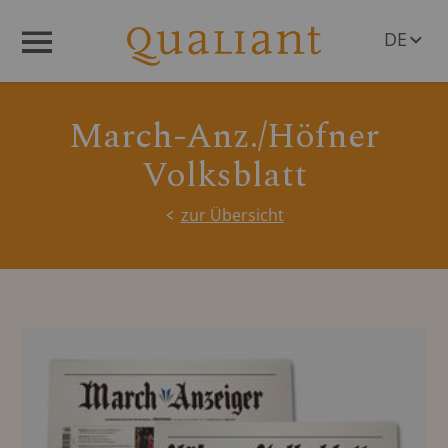
DE
Menü
EN
March-Anz./Höfner
Volksblatt
zur Übersicht