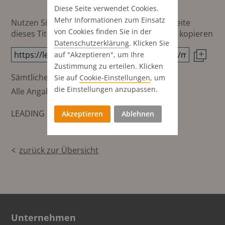
Diese Seite verwendet Cookies.
Mehr Informationen zum Einsatz
Nutzen Sie diesen Button um den Link zur Seite
von Cookies finden Sie in der
dieses Titels direkt in die Zwischenablage zu kopieren
Datenschutz­erklärung
. Klicken Sie
auf "Akzeptieren", um Ihre
Zustimmung zu erteilen. Klicken
Sämtliche Preisangaben in CHF
Sie auf
Cookie-Einstellungen
, um
die Einstellungen anzupassen.
Alle Angaben ohne Gewähr
LEADING MediaBase Data
Akzeptieren
Ablehnen
zurück zur Übersicht
Unternehmen