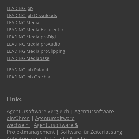
LEADING Job
LEADING Job Downloads
LEADING Media
LEADING Media Helpcenter
LEADING Media proDigi
LEADING Media proAudio
LEADING Media proClipping
LEADING Mediabase
LEADING Job Poland
LEADING Job Czechia
Links
Agentursoftware Vergleich
|
Agentursoftware
einführen
|
Agentursoftware
wechseln
|
Agentursoftware &
Projektmanagement
|
Software für Zeiterfassung -
Anbietervergleich
|
Controlling für