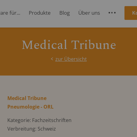
re für...
Produkte
Blog
Über uns
K
S
Medical Tribune
zur Übersicht
Medical Tribune
Pneumologie - ORL
Kategorie: Fachzeitschriften
Verbreitung: Schweiz