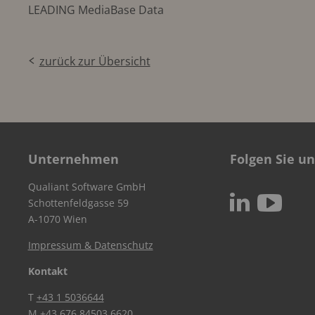
LEADING MediaBase Data
zurück zur Übersicht
Unternehmen
Folgen Sie un
Qualiant Software GmbH
c
N
Schottenfeldgasse 59
A-1070 Wien
Impressum & Datenschutz
Kontakt
T
+43 1 5036644
M
+43 676 84503 6620