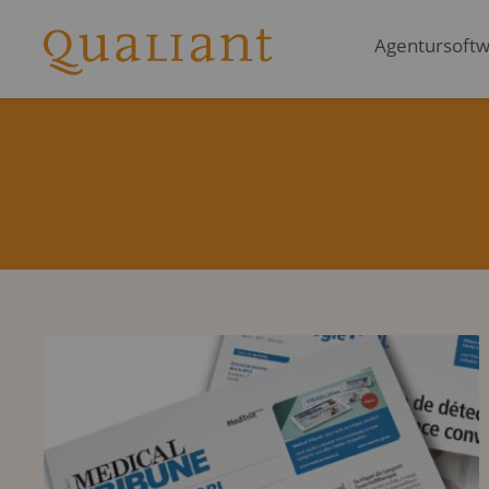
Agentursoftwa