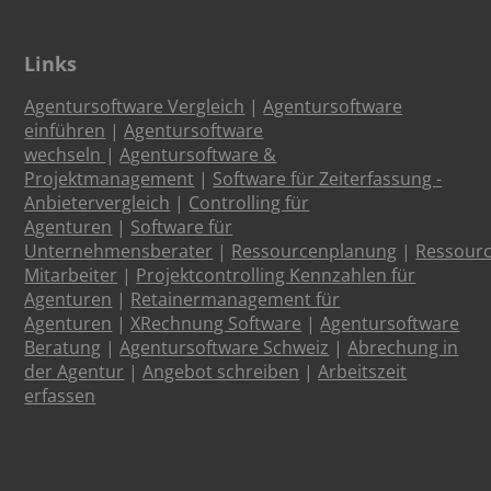
Links
Agentursoftware Vergleich
|
Agentursoftware
einführen
|
Agentursoftware
wechseln
|
Agentursoftware &
Projektmanagement
|
Software für Zeiterfassung -
Anbietervergleich
|
Controlling für
Agenturen
|
Software für
Unternehmensberater
|
Ressourcenplanung
|
Ressour
Mitarbeiter
|
Projektcontrolling Kennzahlen für
Agenturen
|
Retainermanagement für
Agenturen
|
XRechnung Software
|
Agentursoftware
Beratung
|
Agentursoftware Schweiz
|
Abrechung in
der Agentur
|
Angebot schreiben
|
Arbeitszeit
erfassen