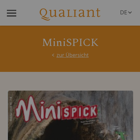
DE
Menü
EN
MiniSPICK
zur Übersicht