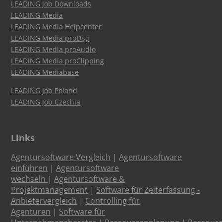
LEADING Job Downloads
LEADING Media
LEADING Media Helpcenter
LEADING Media proDigi
LEADING Media proAudio
LEADING Media proClipping
LEADING Mediabase
LEADING Job Poland
LEADING Job Czechia
Links
Agentursoftware Vergleich
|
Agentursoftware
einführen
|
Agentursoftware
wechseln
|
Agentursoftware &
Projektmanagement
|
Software für Zeiterfassung -
Anbietervergleich
|
Controlling für
Agenturen
|
Software für