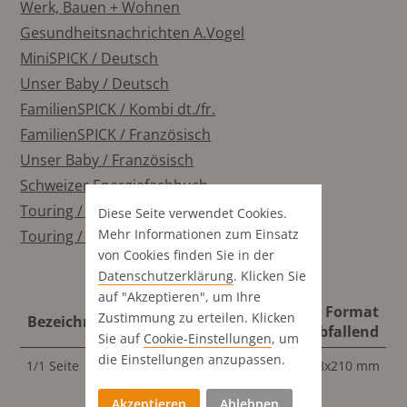
Werk, Bauen + Wohnen
Gesundheitsnachrichten A.Vogel
MiniSPICK / Deutsch
Unser Baby / Deutsch
FamilienSPICK / Kombi dt./fr.
FamilienSPICK / Französisch
Unser Baby / Französisch
Schweizer Energiefachbuch
Touring / Italienisch
Diese Seite verwendet Cookies.
Mehr Informationen zum Einsatz
Touring / Gesamt
von Cookies finden Sie in der
Datenschutz­erklärung
. Klicken Sie
auf "Akzeptieren", um Ihre
Format
Zustimmung zu erteilen. Klicken
Bezeichnung
abfallend
Sie auf
Cookie-Einstellungen
, um
die Einstellungen anzupassen.
1/1 Seite
148x210 mm
Akzeptieren
Ablehnen