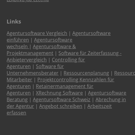
Links
Agentursoftware Vergleich
|
Agentursoftware
einführen
|
Agentursoftware
wechseln
|
Agentursoftware &
Projektmanagement
|
Software für Zeiterfassung -
Anbietervergleich
|
Controlling für
Agenturen
|
Software für
Unternehmensberater
|
Ressourcenplanung
|
Ressour
Mitarbeiter
|
Projektcontrolling Kennzahlen für
Agenturen
|
Retainermanagement für
Agenturen
|
XRechnung Software
|
Agentursoftware
Beratung
|
Agentursoftware Schweiz
|
Abrechung in
der Agentur
|
Angebot schreiben
|
Arbeitszeit
erfassen