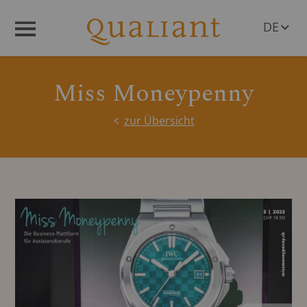
DE
Menü
EN
Miss Moneypenny
zur Übersicht