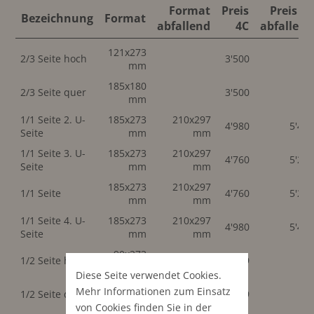
Format
Preis
Preis 4C
Bezeichnung
Format
abfallend
4C
abfallend
121x273
2/3 Seite hoch
3'500
mm
185x180
2/3 Seite quer
3'500
mm
1/1 Seite 2. U-
185x273
210x297
4'980
5'47
Seite
mm
mm
1/1 Seite 3. U-
185x273
210x297
4'760
5'23
Seite
mm
mm
185x273
210x297
1/1 Seite
4'760
5'23
mm
mm
1/1 Seite 4. U-
185x273
210x297
4'980
5'47
Seite
mm
mm
90x273
1/2 Seite hoch
2'989
mm
Diese Seite verwendet Cookies.
185x134
Mehr Informationen zum Einsatz
1/2 Seite quer
2'989
mm
von Cookies finden Sie in der