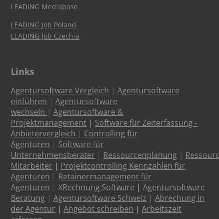
LEADING Mediabase
LEADING Job Poland
LEADING Job Czechia
Links
Agentursoftware Vergleich
|
Agentursoftware
einführen
|
Agentursoftware
wechseln
|
Agentursoftware &
Projektmanagement
|
Software für Zeiterfassung -
Anbietervergleich
|
Controlling für
Agenturen
|
Software für
Unternehmensberater
|
Ressourcenplanung
|
Ressour
Mitarbeiter
|
Projektcontrolling Kennzahlen für
Agenturen
|
Retainermanagement für
Agenturen
|
XRechnung Software
|
Agentursoftware
Beratung
|
Agentursoftware Schweiz
|
Abrechung in
der Agentur
|
Angebot schreiben
|
Arbeitszeit