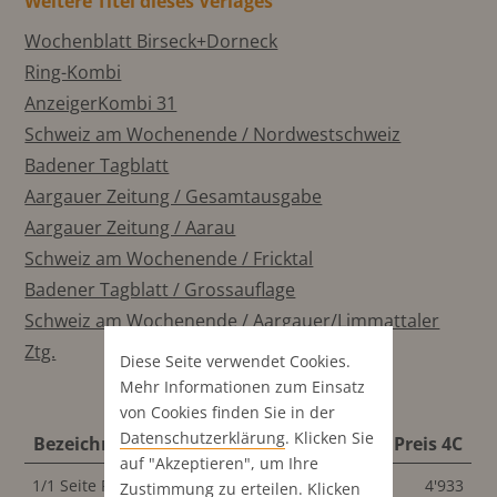
Weitere Titel dieses Verlages
Wochenblatt Birseck+Dorneck
Ring-Kombi
AnzeigerKombi 31
Schweiz am Wochenende / Nordwestschweiz
Badener Tagblatt
Aargauer Zeitung / Gesamtausgabe
Aargauer Zeitung / Aarau
Schweiz am Wochenende / Fricktal
Badener Tagblatt / Grossauflage
Schweiz am Wochenende / Aargauer/Limmattaler
Ztg.
Diese Seite verwendet Cookies.
Mehr Informationen zum Einsatz
von Cookies finden Sie in der
Datenschutz­erklärung
. Klicken Sie
Bezeichnung
Format
Preis 4C
auf "Akzeptieren", um Ihre
1/1 Seite Publi-Reportage
290x440 mm
4'933
Zustimmung zu erteilen. Klicken