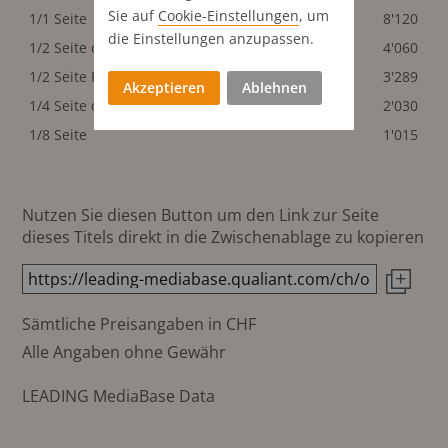
Sie auf
Cookie-Einstellungen
, um
1/1 Seite
290x440 mm
8'120
die Einstellungen anzupassen.
1/2 Seite quer
290x220 mm
4'060
1/2 Seite Publi-Rep. quer
290x220 mm
3'289
Akzeptieren
Ablehnen
1/4 Seite quer
290x110 mm
2'030
1/8 Seite
1'015
Nutzen Sie diesen Button um den Link zur Seite
dieses Titels direkt in die Zwischenablage zu kopieren
Sämtliche Preisangaben in CHF
Alle Angaben ohne Gewähr
LEADING MediaBase Data