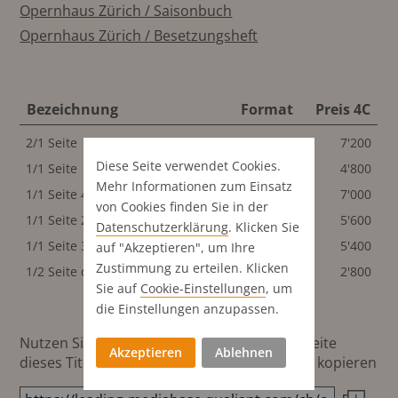
Opernhaus Zürich / Saisonbuch
Opernhaus Zürich / Besetzungsheft
Bezeichnung
Format
Preis 4C
2/1 Seite
404x281 mm
7'200
Diese Seite verwendet Cookies.
1/1 Seite
194x281 mm
4'800
Mehr Informationen zum Einsatz
1/1 Seite 4.Umschlagseite
194x281 mm
7'000
von Cookies finden Sie in der
1/1 Seite 2.Umschlagseite
194x281 mm
5'600
Datenschutz­erklärung
. Klicken Sie
1/1 Seite 3.Umschlagseite
194x281 mm
5'400
auf "Akzeptieren", um Ihre
Zustimmung zu erteilen. Klicken
1/2 Seite quer
194x137 mm
2'800
Sie auf
Cookie-Einstellungen
, um
die Einstellungen anzupassen.
Nutzen Sie diesen Button um den Link zur Seite
Akzeptieren
Ablehnen
dieses Titels direkt in die Zwischenablage zu kopieren