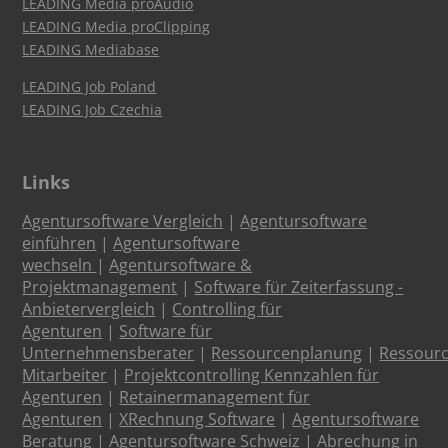
LEADING Media proAudio
LEADING Media proClipping
LEADING Mediabase
LEADING Job Poland
LEADING Job Czechia
Links
Agentursoftware Vergleich
|
Agentursoftware
einführen
|
Agentursoftware
wechseln
|
Agentursoftware &
Projektmanagement
|
Software für Zeiterfassung -
Anbietervergleich
|
Controlling für
Agenturen
|
Software für
Unternehmensberater
|
Ressourcenplanung
|
Ressour
Mitarbeiter
|
Projektcontrolling Kennzahlen für
Agenturen
|
Retainermanagement für
Agenturen
|
XRechnung Software
|
Agentursoftware
Beratung
|
Agentursoftware Schweiz
|
Abrechung in