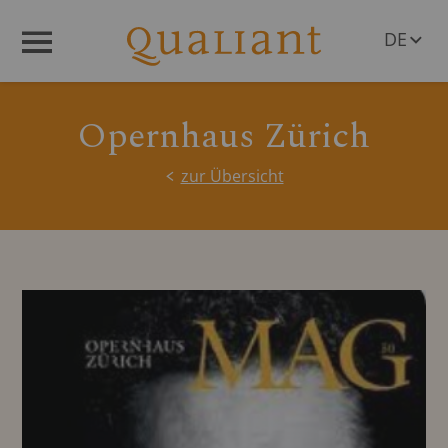
DE
Menü
EN
Opernhaus Zürich
zur Übersicht