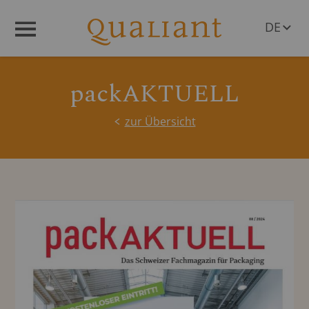
DE
Menü
EN
packAKTUELL
zur Übersicht