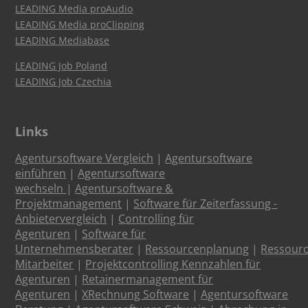
LEADING Media proAudio
LEADING Media proClipping
LEADING Mediabase
LEADING Job Poland
LEADING Job Czechia
Links
Agentursoftware Vergleich
|
Agentursoftware
einführen
|
Agentursoftware
wechseln
|
Agentursoftware &
Projektmanagement
|
Software für Zeiterfassung -
Anbietervergleich
|
Controlling für
Agenturen
|
Software für
Unternehmensberater
|
Ressourcenplanung
|
Ressour
Mitarbeiter
|
Projektcontrolling Kennzahlen für
Agenturen
|
Retainermanagement für
Agenturen
|
XRechnung Software
|
Agentursoftware