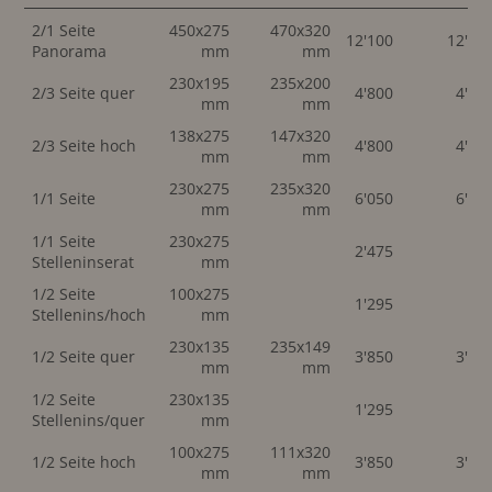
2/1 Seite
450x275
470x320
12'100
12'10
Panorama
mm
mm
230x195
235x200
2/3 Seite quer
4'800
4'80
mm
mm
138x275
147x320
2/3 Seite hoch
4'800
4'80
mm
mm
230x275
235x320
1/1 Seite
6'050
6'05
mm
mm
1/1 Seite
230x275
2'475
Stelleninserat
mm
1/2 Seite
100x275
1'295
Stellenins/hoch
mm
230x135
235x149
1/2 Seite quer
3'850
3'85
mm
mm
1/2 Seite
230x135
1'295
Stellenins/quer
mm
100x275
111x320
1/2 Seite hoch
3'850
3'85
mm
mm