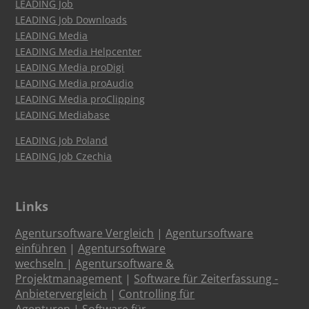
LEADING Job
LEADING Job Downloads
LEADING Media
LEADING Media Helpcenter
LEADING Media proDigi
LEADING Media proAudio
LEADING Media proClipping
LEADING Mediabase
LEADING Job Poland
LEADING Job Czechia
Links
Agentursoftware Vergleich
|
Agentursoftware
einführen
|
Agentursoftware
wechseln
|
Agentursoftware &
Projektmanagement
|
Software für Zeiterfassung -
Anbietervergleich
|
Controlling für