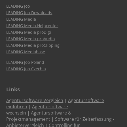
LEADING Job
LEADING Job Downloads
LEADING Media
LEADING Media Helpcenter
LEADING Media proDigi
LEADING Media proAudio
LEADING Media proClipping
LEADING Mediabase
LEADING Job Poland
LEADING Job Czechia
Links
Agentursoftware Vergleich
|
Agentursoftware
einführen
|
Agentursoftware
wechseln
|
Agentursoftware &
Projektmanagement
|
Software für Zeiterfassung -
Anbietervergleich
|
Controlling für