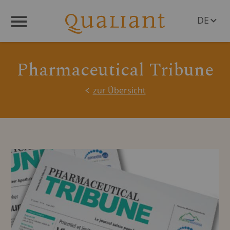
DE
Menü
EN
Pharmaceutical Tribune
zur Übersicht