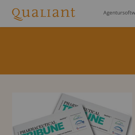
Agentursoftwa