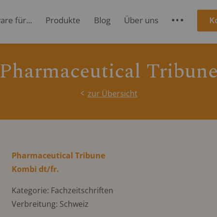
re für...
Produkte
Blog
Über uns
K
S
Pharmaceutical Tribun
zur Übersicht
Pharmaceutical Tribune
Kombi dt/fr.
Kategorie: Fachzeitschriften
Verbreitung: Schweiz