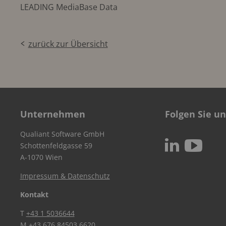
LEADING MediaBase Data
zurück zur Übersicht
Unternehmen
Folgen Sie un
Qualiant Software GmbH
c
N
Schottenfeldgasse 59
A-1070 Wien
Impressum & Datenschutz
Kontakt
T
+43 1 5036644
M
+43 676 84503 6620