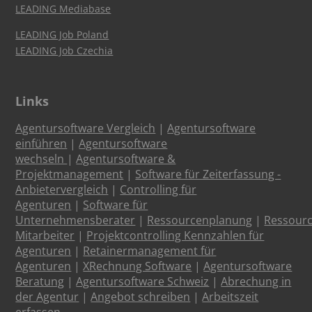
LEADING Mediabase
LEADING Job Poland
LEADING Job Czechia
Links
Agentursoftware Vergleich
|
Agentursoftware
einführen
|
Agentursoftware
wechseln
|
Agentursoftware &
Projektmanagement
|
Software für Zeiterfassung -
Anbietervergleich
|
Controlling für
Agenturen
|
Software für
Unternehmensberater
|
Ressourcenplanung
|
Ressour
Mitarbeiter
|
Projektcontrolling Kennzahlen für
Agenturen
|
Retainermanagement für
Agenturen
|
XRechnung Software
|
Agentursoftware
Beratung
|
Agentursoftware Schweiz
|
Abrechung in
der Agentur
|
Angebot schreiben
|
Arbeitszeit
erfassen