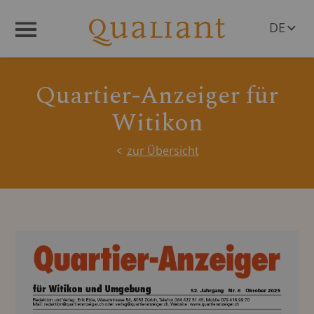
DE
Menü
EN
Quartier-Anzeiger für
Witikon
zur Übersicht