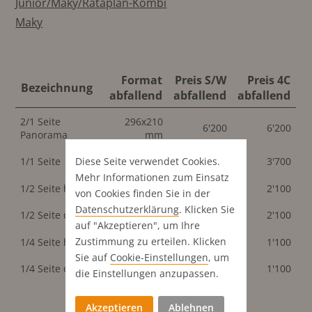
Junior/Maky/Rataplan-Kombi
Maky
Format
Preis S/W
Preis 4C
Bezeichnung
abfallend
abfallend
abfallend
2/1 Seite
296x210
6'200
6'200
Panorama
mm
148x210
Diese Seite verwendet Cookies.
1/1 Seite
3'700
3'700
mm
Mehr Informationen zum Einsatz
1/2 Seite hoch
74x210 mm
2'100
2'100
von Cookies finden Sie in der
148x105
Datenschutz­erklärung
. Klicken Sie
1/2 Seite quer
2'100
2'100
mm
auf "Akzeptieren", um Ihre
Zustimmung zu erteilen. Klicken
1/4 Seite hoch
74x105 mm
1'100
1'100
Sie auf
Cookie-Einstellungen
, um
148x52.5
1/4 Seite quer
1'100
1'100
die Einstellungen anzupassen.
mm
Akzeptieren
Ablehnen