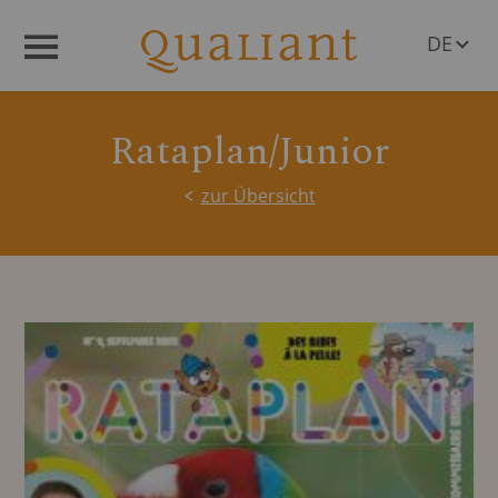
DE
Menü
EN
Rataplan/Junior
zur Übersicht