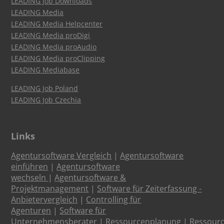
LEADING Job Downloads
LEADING Media
LEADING Media Helpcenter
LEADING Media proDigi
LEADING Media proAudio
LEADING Media proClipping
LEADING Mediabase
LEADING Job Poland
LEADING Job Czechia
Links
Agentursoftware Vergleich
|
Agentursoftware
einführen
|
Agentursoftware
wechseln
|
Agentursoftware &
Projektmanagement
|
Software für Zeiterfassung -
Anbietervergleich
|
Controlling für
Agenturen
|
Software für
Unternehmensberater
|
Ressourcenplanung
|
Ressour