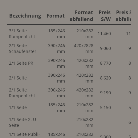
Format
Preis
Preis S/
Bezeichnung
Format
abfallend
S/W
abfallen
3/1 Seite
185x246
210x282
11'460
11'46
Rampenlicht
mm
mm
2/1 Seite
390x246
420x2828
9'060
9'06
Schaufenster
mm
mm
390x246
420x282
2/1 Seite PR
8'770
8'77
mm
mm
390x246
420x282
2/1 Seite
8'620
8'62
mm
mm
2/1 Seite
390x246
420x282
9'190
9'19
Rampenlicht
mm
mm
185x246
210x282
1/1 Seite
5'150
5'15
mm
mm
1/1 Seite 2. U-
210x282
6'24
Seite
mm
1/1 Seite Publi-
185x246
210x282
5'300
5'30