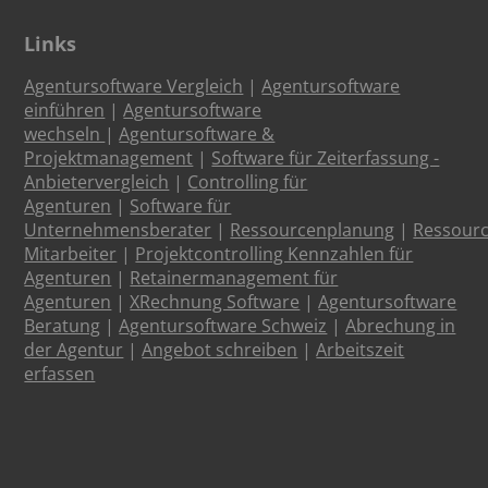
Links
Agentursoftware Vergleich
|
Agentursoftware
einführen
|
Agentursoftware
wechseln
|
Agentursoftware &
Projektmanagement
|
Software für Zeiterfassung -
Anbietervergleich
|
Controlling für
Agenturen
|
Software für
Unternehmensberater
|
Ressourcenplanung
|
Ressour
Mitarbeiter
|
Projektcontrolling Kennzahlen für
Agenturen
|
Retainermanagement für
Agenturen
|
XRechnung Software
|
Agentursoftware
Beratung
|
Agentursoftware Schweiz
|
Abrechung in
der Agentur
|
Angebot schreiben
|
Arbeitszeit
erfassen