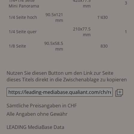
1/4+1/4 Seite
420x77.5
3'15
Mini Panorama
mm
90.5x121
1/4 Seite hoch
1'430
mm
210x77.5
1/4 Seite quer
1'67
mm
90.5x58.5
1/8 Seite
830
mm
Nutzen Sie diesen Button um den Link zur Seite
dieses Titels direkt in die Zwischenablage zu kopieren
Sämtliche Preisangaben in CHF
Alle Angaben ohne Gewähr
LEADING MediaBase Data