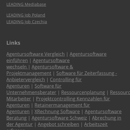
LEADING Mediabase
LEADING Job Poland
LEADING Job Czechia
Links
Agentursoftware Vergleich
|
Agentursoftware
einführen
|
Agentursoftware
wechseln
|
Agentursoftware &
Projektmanagement
|
Software für Zeiterfassung -
Anbietervergleich
|
Controlling für
Agenturen
|
Software für
Unternehmensberater
|
Ressourcenplanung
|
Ressour
Mitarbeiter
|
Projektcontrolling Kennzahlen für
Agenturen
|
Retainermanagement für
Agenturen
|
XRechnung Software
|
Agentursoftware
Beratung
|
Agentursoftware Schweiz
|
Abrechung in
der Agentur
|
Angebot schreiben
|
Arbeitszeit