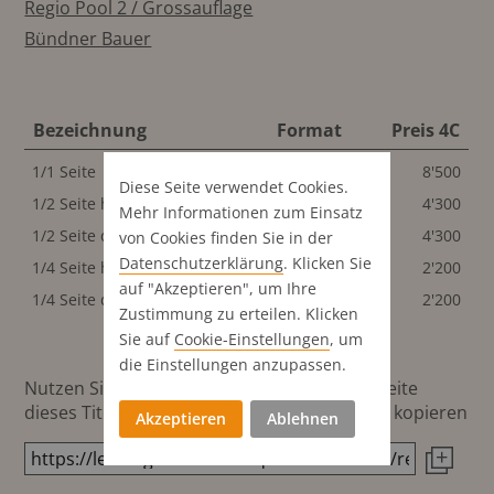
Regio Pool 2 / Grossauflage
Bündner Bauer
Bezeichnung
Format
Preis 4C
1/1 Seite
291x440 mm
8'500
Diese Seite verwendet Cookies.
1/2 Seite hoch
144x440 mm
4'300
Mehr Informationen zum Einsatz
1/2 Seite quer
291x220 mm
4'300
von Cookies finden Sie in der
Datenschutz­erklärung
. Klicken Sie
1/4 Seite hoch
144x220 mm
2'200
auf "Akzeptieren", um Ihre
1/4 Seite quer
291x110 mm
2'200
Zustimmung zu erteilen. Klicken
Sie auf
Cookie-Einstellungen
, um
die Einstellungen anzupassen.
Nutzen Sie diesen Button um den Link zur Seite
dieses Titels direkt in die Zwischenablage zu kopieren
Akzeptieren
Ablehnen