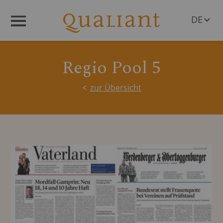
DE
Menü
EN
Regio Pool 5
zur Übersicht