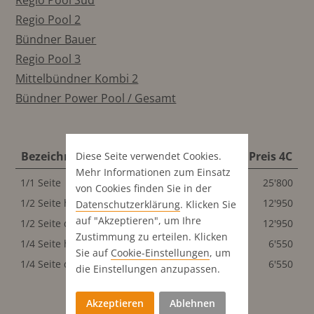
Regio Pool Süd
Regio Pool 2
Bündner Bauer
Regio Pool 3
Mittelbündner Kombi 2
Bündner Power Pool / Gesamt
Bezeichnung
Format
Preis 4C
Diese Seite verwendet Cookies.
Mehr Informationen zum Einsatz
1/1 Seite
286x440 mm
25'800
von Cookies finden Sie in der
1/2 Seite hoch
141x440 mm
12'950
Datenschutz­erklärung
. Klicken Sie
auf "Akzeptieren", um Ihre
1/2 Seite quer
286x220 mm
12'950
Zustimmung zu erteilen. Klicken
1/4 Seite hoch
141x220 mm
6'550
Sie auf
Cookie-Einstellungen
, um
1/4 Seite quer
286x110 mm
6'550
die Einstellungen anzupassen.
Akzeptieren
Ablehnen