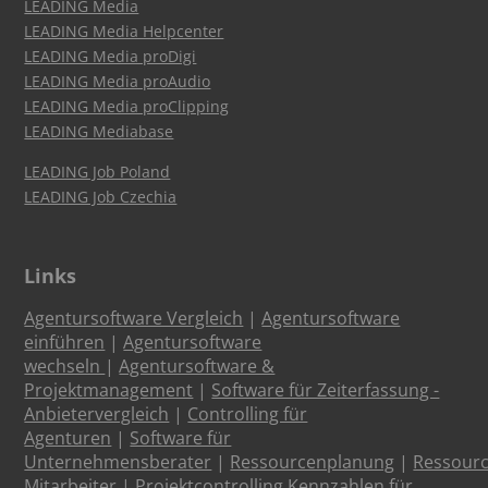
LEADING Media
LEADING Media Helpcenter
LEADING Media proDigi
LEADING Media proAudio
LEADING Media proClipping
LEADING Mediabase
LEADING Job Poland
LEADING Job Czechia
Links
Agentursoftware Vergleich
|
Agentursoftware
einführen
|
Agentursoftware
wechseln
|
Agentursoftware &
Projektmanagement
|
Software für Zeiterfassung -
Anbietervergleich
|
Controlling für
Agenturen
|
Software für
Unternehmensberater
|
Ressourcenplanung
|
Ressour
Mitarbeiter
|
Projektcontrolling Kennzahlen für