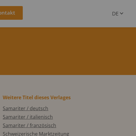
ontakt
DE
EN
Weitere Titel dieses Verlages
Samariter / deutsch
Samariter / italienisch
Samariter / französisch
Schweizerische Marktzeitung