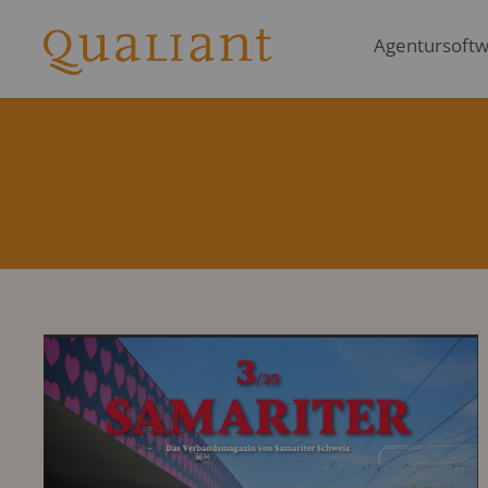
Agentursoftwa