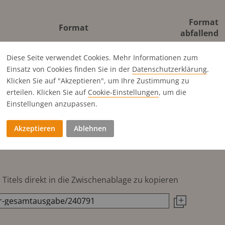
Format
Format
abfallend
186x273 mm
210x297 mm
Diese Seite verwendet Cookies. Mehr Informationen zum
186x134 mm
Einsatz von Cookies finden Sie in der
Datenschutz­erklärung
.
Klicken Sie auf "Akzeptieren", um Ihre Zustimmung zu
90x273 mm
erteilen. Klicken Sie auf
Cookie-Einstellungen
, um die
186x83 mm
Einstellungen anzupassen.
63x273 mm
90.7x134 mm
Akzeptieren
Ablehnen
186x57 mm
Titels direkt in die Zwischenablage zu kopieren