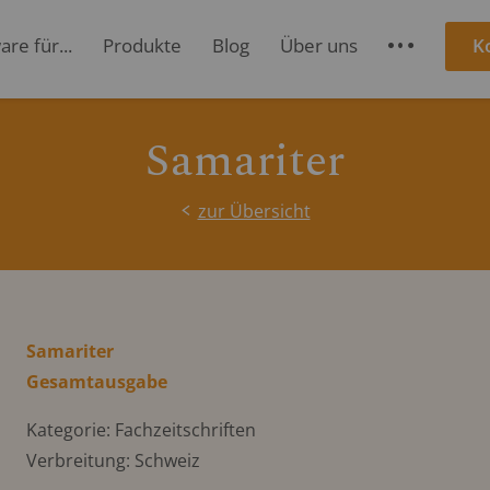
re für...
Produkte
Blog
Über uns
K
S
Samariter
zur Übersicht
Samariter
Gesamtausgabe
Kategorie: Fachzeitschriften
Verbreitung: Schweiz