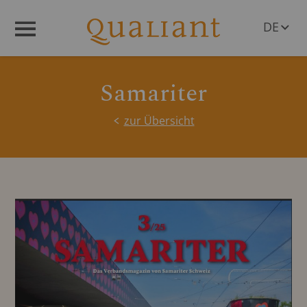
DE
Menü
EN
Samariter
zur Übersicht