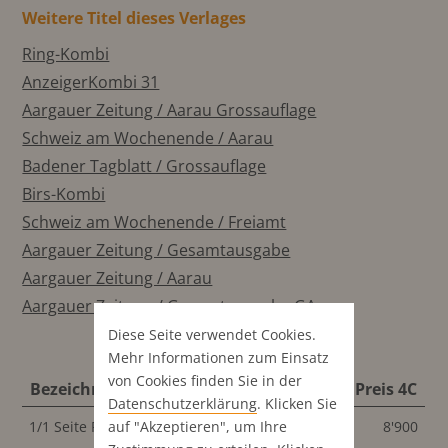
Weitere Titel dieses Verlages
Ring-Kombi
AnzeigerKombi 31
Aargauer Zeitung / Aarau Grossauflage
Schweiz am Wochenende / Aarau
Badener Tagblatt / Grossauflage
Birs-Kombi
Schweiz am Wochenende / Freiamt
Aargauer Zeitung / Gesamtausgabe
Aargauer Zeitung / Aarau
Aargauer Zeitung / Gesamtausgabe GA
Diese Seite verwendet Cookies.
Mehr Informationen zum Einsatz
von Cookies finden Sie in der
Bezeichnung
Format
Preis 4C
Datenschutz­erklärung
. Klicken Sie
auf "Akzeptieren", um Ihre
1/1 Seite Publi-Reportage
291x440 mm
8'900