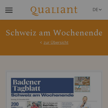
DE
Menü
EN
Schweiz am Wochenende
zur Übersicht