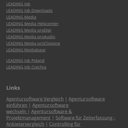
LEADING Job
LEADING Job Downloads
LEADING Media
LEADING Media Helpcenter
LEADING Media proDigi
LEADING Media proAudio
LEADING Media proClipping
LEADING Mediabase
LEADING Job Poland
LEADING Job Czechia
Links
Agentursoftware Vergleich
|
Agentursoftware
einführen
|
Agentursoftware
wechseln
|
Agentursoftware &
Projektmanagement
|
Software für Zeiterfassung -
Anbietervergleich
|
Controlling für