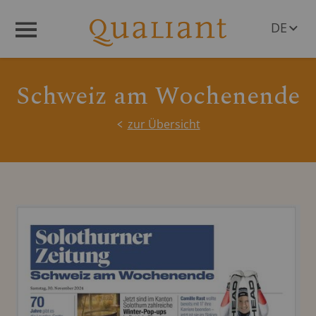
DE
Menü
EN
Schweiz am Wochenende
zur Übersicht