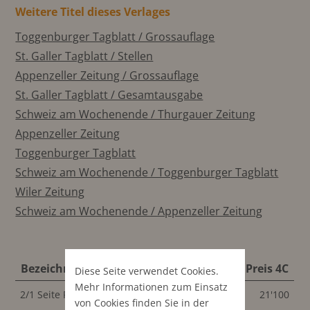
Weitere Titel dieses Verlages
Toggenburger Tagblatt / Grossauflage
St. Galler Tagblatt / Stellen
Appenzeller Zeitung / Grossauflage
St. Galler Tagblatt / Gesamtausgabe
Schweiz am Wochenende / Thurgauer Zeitung
Appenzeller Zeitung
Toggenburger Tagblatt
Schweiz am Wochenende / Toggenburger Tagblatt
Wiler Zeitung
Schweiz am Wochenende / Appenzeller Zeitung
Bezeichnung
Format
Preis 4C
Diese Seite verwendet Cookies.
Mehr Informationen zum Einsatz
2/1 Seite Panorama
611x440 mm
21'100
von Cookies finden Sie in der