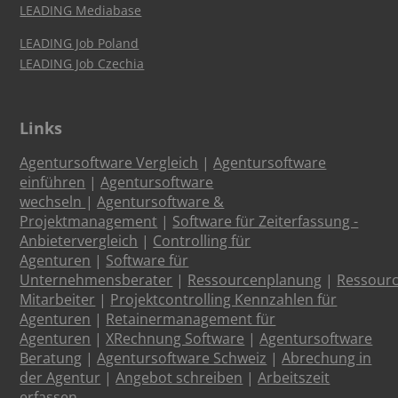
LEADING Mediabase
LEADING Job Poland
LEADING Job Czechia
Links
Agentursoftware Vergleich
|
Agentursoftware
einführen
|
Agentursoftware
wechseln
|
Agentursoftware &
Projektmanagement
|
Software für Zeiterfassung -
Anbietervergleich
|
Controlling für
Agenturen
|
Software für
Unternehmensberater
|
Ressourcenplanung
|
Ressour
Mitarbeiter
|
Projektcontrolling Kennzahlen für
Agenturen
|
Retainermanagement für
Agenturen
|
XRechnung Software
|
Agentursoftware
Beratung
|
Agentursoftware Schweiz
|
Abrechung in
der Agentur
|
Angebot schreiben
|
Arbeitszeit
erfassen