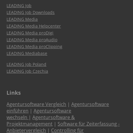
LEADING Job
LEADING Job Downloads
LEADING Media
LEADING Media Helpcenter
LEADING Media proDigi
LEADING Media proAudio
LEADING Media proClipping
LEADING Mediabase
LEADING Job Poland
LEADING Job Czechia
Links
Agentursoftware Vergleich
|
Agentursoftware
einführen
|
Agentursoftware
wechseln
|
Agentursoftware &
Projektmanagement
|
Software für Zeiterfassung -
Anbietervergleich
|
Controlling für