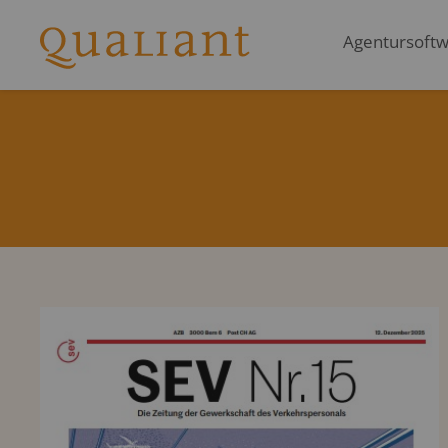
Agentursoftwa