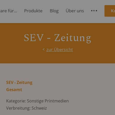
re für...
Produkte
Blog
Über uns
K
S
SEV - Zeitung
zur Übersicht
SEV - Zeitung
Gesamt
Kategorie: Sonstige Printmedien
Verbreitung: Schweiz