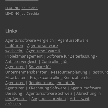
LEADING Job Poland
LEADING Job Czechia
Links
Agentursoftware Vergleich
|
Agentursoftware
einführen
|
Agentursoftware
wechseln
|
Agentursoftware &
Projektmanagement
|
Software für Zeiterfassung -
Anbietervergleich
|
Controlling für
Agenturen
|
Software für
Unternehmensberater
|
Ressourcenplanung
|
Ressour
Mitarbeiter
|
Projektcontrolling Kennzahlen für
Agenturen
|
Retainermanagement für
Agenturen
|
XRechnung Software
|
Agentursoftware
Beratung
|
Agentursoftware Schweiz
|
Abrechung in
der Agentur
|
Angebot schreiben
|
Arbeitszeit
erfassen