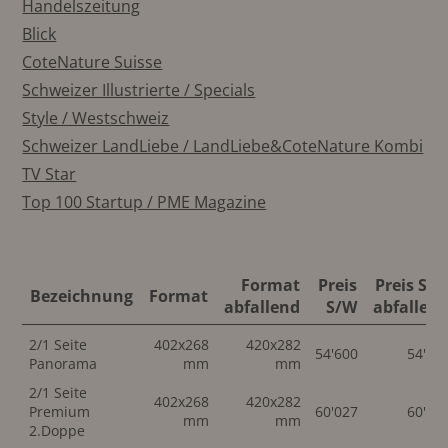
Handelszeitung
Blick
CoteNature Suisse
Schweizer Illustrierte / Specials
Style / Westschweiz
Schweizer LandLiebe / LandLiebe&CoteNature Kombi
TV Star
Top 100 Startup / PME Magazine
Format
Preis
Preis S/
Bezeichnung
Format
abfallend
S/W
abfallen
2/1 Seite
402x268
420x282
54'600
54'60
Panorama
mm
mm
2/1 Seite
402x268
420x282
Premium
60'027
60'02
mm
mm
2.Doppe