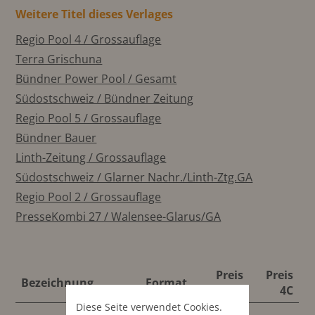
Weitere Titel dieses Verlages
Regio Pool 4 / Grossauflage
Terra Grischuna
Bündner Power Pool / Gesamt
Südostschweiz / Bündner Zeitung
Regio Pool 5 / Grossauflage
Bündner Bauer
Linth-Zeitung / Grossauflage
Südostschweiz / Glarner Nachr./Linth-Ztg.GA
Regio Pool 2 / Grossauflage
PresseKombi 27 / Walensee-Glarus/GA
Preis
Preis
Bezeichnung
Format
S/W
4C
Diese Seite verwendet Cookies.