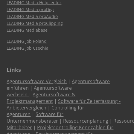
LEADING Media Helpcenter
LEADING Media proDigi
LEADING Media proAudio
LEADING Media proClipping
LEADING Mediabase
LEADING Job Poland
LEADING Job Czechia
Links
Agentursoftware Vergleich
|
Agentursoftware
einführen
|
Agentursoftware
wechseln
|
Agentursoftware &
Projektmanagement
|
Software für Zeiterfassung -
Anbietervergleich
|
Controlling für
Agenturen
|
Software für
Unternehmensberater
|
Ressourcenplanung
|
Ressour
Mitarbeiter
|
Projektcontrolling Kennzahlen für