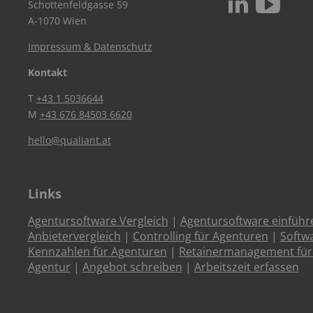
c
N
Schottenfeldgasse 59
A-1070 Wien
Impressum & Datenschutz
Kontakt
T
+43 1 5036644
M
+43 676 84503 6620
hello@qualiant.at
Links
Agentursoftware Vergleich
|
Agentursoftware einführ
Anbietervergleich
|
Controlling für Agenturen
|
Softw
Kennzahlen für Agenturen
|
Retainermanagement für
Agentur
|
Angebot schreiben
|
Arbeitszeit erfassen