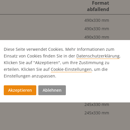
Format
abfallend
490x330 mm
490x330 mm
490x330 mm
490x330 mm
Diese Seite verwendet Cookies. Mehr Informationen zum
245x330 mm
Einsatz von Cookies finden Sie in der
Datenschutz­erklärung
.
245x330 mm
Klicken Sie auf "Akzeptieren", um Ihre Zustimmung zu
erteilen. Klicken Sie auf
Cookie-Einstellungen
, um die
245x330 mm
Einstellungen anzupassen.
245x330 mm
245x330 mm
Akzeptieren
Ablehnen
245x330 mm
245x330 mm
245x330 mm