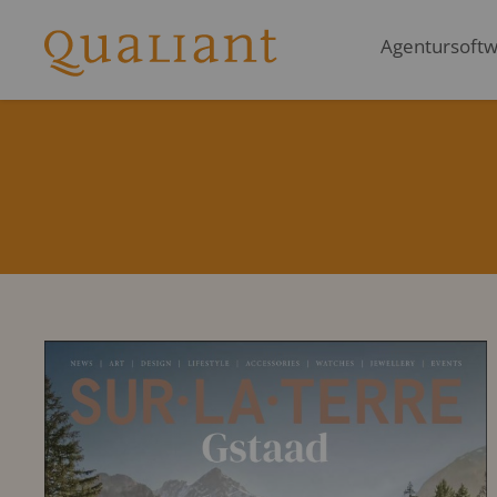
Agentursoftwa