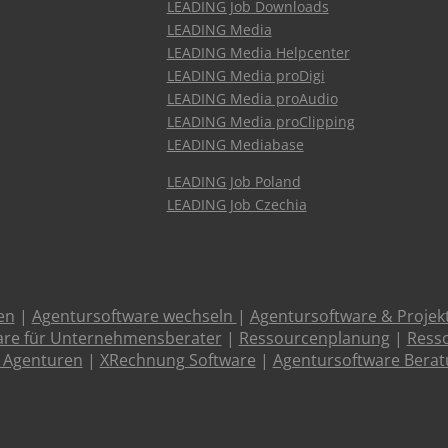
LEADING Job Downloads
LEADING Media
LEADING Media Helpcenter
LEADING Media proDigi
LEADING Media proAudio
LEADING Media proClipping
LEADING Mediabase
LEADING Job Poland
LEADING Job Czechia
en
|
Agentursoftware wechseln
|
Agentursoftware & Proje
are für Unternehmensberater
|
Ressourcenplanung
|
Resso
 Agenturen
|
XRechnung Software
|
Agentursoftware Bera