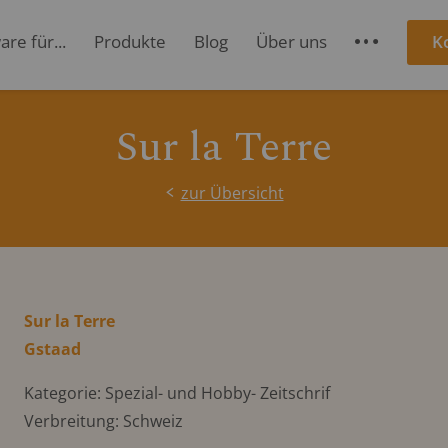
re für...
Produkte
Blog
Über uns
K
S
Sur la Terre
zur Übersicht
Sur la Terre
Gstaad
Kategorie: Spezial- und Hobby- Zeitschrif
Verbreitung: Schweiz