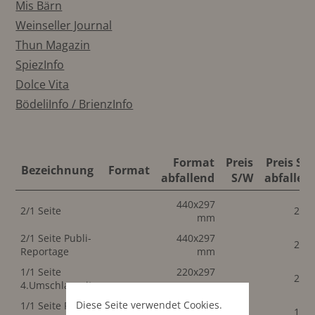
Mis Bärn
Weinseller Journal
Thun Magazin
SpiezInfo
Dolce Vita
BödeliInfo / BrienzInfo
Format
Preis
Preis S/
Bezeichnung
Format
abfallend
S/W
abfallen
440x297
2/1 Seite
2'90
mm
2/1 Seite Publi-
440x297
2'90
Reportage
mm
1/1 Seite
220x297
2'75
4.Umschlagseite
mm
Diese Seite verwendet Cookies.
1/1 Seite Publi-
220x297
1'95