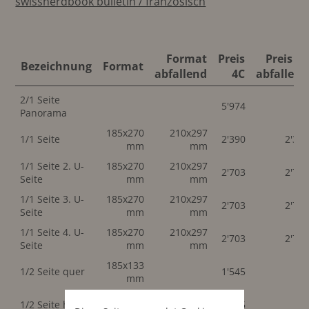
swissherdbook bulletin / französisch
Format
Preis
Preis 4C
Bezeichnung
Format
abfallend
4C
abfallend
2/1 Seite
5'974
Panorama
185x270
210x297
1/1 Seite
2'390
2'39
mm
mm
1/1 Seite 2. U-
185x270
210x297
2'703
2'70
Seite
mm
mm
1/1 Seite 3. U-
185x270
210x297
2'703
2'70
Seite
mm
mm
1/1 Seite 4. U-
185x270
210x297
2'703
2'70
Seite
mm
mm
185x133
1/2 Seite quer
1'545
mm
90x270
1/2 Seite hoch
1'545