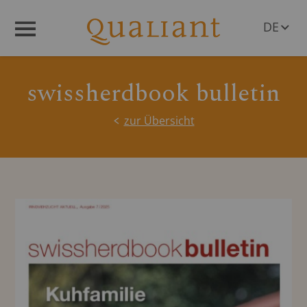
DE
Menü
EN
swissherdbook bulletin
zur Übersicht