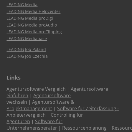
LEADING Media
LEADING Media Helpcenter
LEADING Media proDigi
LEADING Media proAudio
LEADING Media proClipping
LEADING Mediabase
LEADING Job Poland
LEADING Job Czechia
Links
Agentursoftware Vergleich
|
Agentursoftware
einführen
|
Agentursoftware
wechseln
|
Agentursoftware &
Projektmanagement
|
Software für Zeiterfassung -
Anbietervergleich
|
Controlling für
Agenturen
|
Software für
Unternehmensberater
|
Ressourcenplanung
|
Ressour