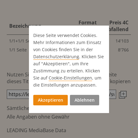
Format
Preis 4C
Bezeichnung
abfallend
abfallend
Diese Seite verwendet Cookies.
1/1+1/1 Seite Panorama
200x260 mm
14'103
Mehr Informationen zum Einsatz
von Cookies finden Sie in der
1/1 Seite
200x260 mm
8'766
Datenschutz­erklärung
. Klicken Sie
auf "Akzeptieren", um Ihre
Zustimmung zu erteilen. Klicken
Nutzen Sie diesen Button um den Link zur Seite
Sie auf
Cookie-Einstellungen
, um
dieses Titels direkt in die Zwischenablage zu kopieren
die Einstellungen anzupassen.
Akzeptieren
Ablehnen
Sämtliche Preisangaben in CHF
Alle Angaben ohne Gewähr
LEADING MediaBase Data