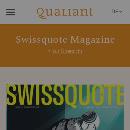
DE
Menü
EN
Swissquote Magazine
zur Übersicht