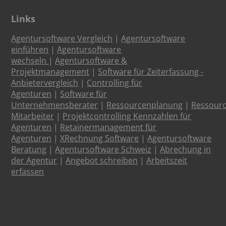
Links
Agentursoftware Vergleich
|
Agentursoftware
einführen
|
Agentursoftware
wechseln
|
Agentursoftware &
Projektmanagement
|
Software für Zeiterfassung -
Anbietervergleich
|
Controlling für
Agenturen
|
Software für
Unternehmensberater
|
Ressourcenplanung
|
Ressour
Mitarbeiter
|
Projektcontrolling Kennzahlen für
Agenturen
|
Retainermanagement für
Agenturen
|
XRechnung Software
|
Agentursoftware
Beratung
|
Agentursoftware Schweiz
|
Abrechung in
der Agentur
|
Angebot schreiben
|
Arbeitszeit
erfassen