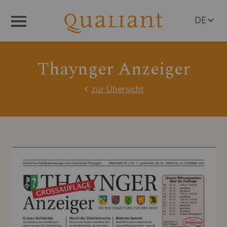
DE
Menü
EN
Thaynger Anzeiger
zur Übersicht