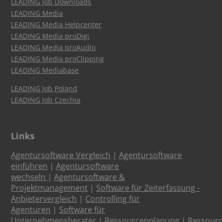
LEADING Job Downloads
LEADING Media
LEADING Media Helpcenter
LEADING Media proDigi
LEADING Media proAudio
LEADING Media proClipping
LEADING Mediabase
LEADING Job Poland
LEADING Job Czechia
Links
Agentursoftware Vergleich
|
Agentursoftware
einführen
|
Agentursoftware
wechseln
|
Agentursoftware &
Projektmanagement
|
Software für Zeiterfassung -
Anbietervergleich
|
Controlling für
Agenturen
|
Software für
Unternehmensberater
|
Ressourcenplanung
|
Ressour