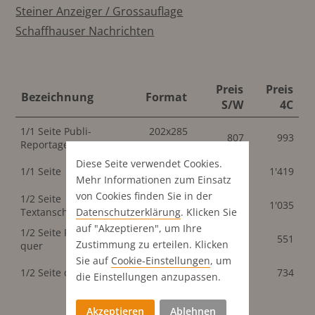
Steiner Anzeiger / Grossauflage
Schaffhauser Nachrichten
Preis
Preis
Bezeichnung
Format
S/W
4C
1/1 Seite Publi-
202x285
807
993
Reportage
mm
Diese Seite verwendet Cookies.
202x285
1/1 Seite
1'153
1'419
mm
Mehr Informationen zum Einsatz
von Cookies finden Sie in der
1/2 Seite
202x142
842
1'035
Datenschutz­erklärung
. Klicken Sie
Textanschl.quer
mm
auf "Akzeptieren", um Ihre
1/2 Seite Publi-Rep.
202x142
448
551
Zustimmung zu erteilen. Klicken
quer
mm
Sie auf
Cookie-Einstellungen
, um
202x142
1/2 Seite quer
597
734
die Einstellungen anzupassen.
mm
Akzeptieren
Ablehnen