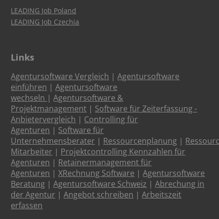
LEADING Job Poland
LEADING Job Czechia
Links
Agentursoftware Vergleich
|
Agentursoftware
einführen
|
Agentursoftware
wechseln
|
Agentursoftware &
Projektmanagement
|
Software für Zeiterfassung -
Anbietervergleich
|
Controlling für
Agenturen
|
Software für
Unternehmensberater
|
Ressourcenplanung
|
Ressour
Mitarbeiter
|
Projektcontrolling Kennzahlen für
Agenturen
|
Retainermanagement für
Agenturen
|
XRechnung Software
|
Agentursoftware
Beratung
|
Agentursoftware Schweiz
|
Abrechung in
der Agentur
|
Angebot schreiben
|
Arbeitszeit
erfassen