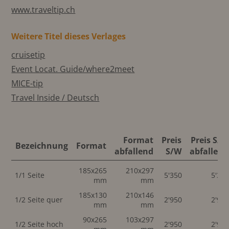
www.traveltip.ch
Weitere Titel dieses Verlages
cruisetip
Event Locat. Guide/where2meet
MICE-tip
Travel Inside / Deutsch
Format
Preis
Preis S/W
Bezeichnung
Format
abfallend
S/W
abfallend
185x265
210x297
1/1 Seite
5'350
5'35
mm
mm
185x130
210x146
1/2 Seite quer
2'950
2'95
mm
mm
90x265
103x297
1/2 Seite hoch
2'950
2'95