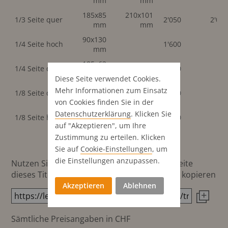
mm
mm
185x85
210x101
1/3 Seite quer
2'050
2'05
mm
mm
90x130
1/4 Seite hoch
1'600
mm
185x63
1/4 Seite quer
1'600
mm
Diese Seite verwendet Cookies.
185x29
Mehr Informationen zum Einsatz
1/8 Seite quer
900
mm
von Cookies finden Sie in der
90x63
Datenschutz­erklärung
. Klicken Sie
1/8 Seite hoch
900
mm
auf "Akzeptieren", um Ihre
Zustimmung zu erteilen. Klicken
Sie auf
Cookie-Einstellungen
, um
die Einstellungen anzupassen.
Nutzen Sie diesen Button um den Link zur Seite
dieses Titels direkt in die Zwischenablage zu kopieren
Akzeptieren
Ablehnen
Sämtliche Preisangaben in CHF