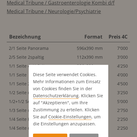
Medical Tribune / Gastroenterologie Kombi d/f
Medical Tribune / Neurologie/Psychiatrie
Bezeichnung
Format
Preis 4C
2/1 Seite Panorama
596x390 mm
7'000
2/5 Seite 2spaltig
112x390 mm
3'000
1/1 Seite 4. U-Seite
286x390 mm
4'250
Diese Seite verwendet Cookies.
1/1 Seite
286x390 mm
4'000
Mehr Informationen zum Einsatz
1/1 Seite 2. U-Seite
286x390 mm
4'500
von Cookies finden Sie in der
1/2 Seite quer
286x195 mm
3'250
Datenschutz­erklärung
. Klicken Sie
1/2+1/2 Seite Panorama quer
596x195 mm
5'000
auf "Akzeptieren", um Ihre
Zustimmung zu erteilen. Klicken
1/3 Seite quer
286x130 mm
2'750
Sie auf
Cookie-Einstellungen
, um
1/4 Seite Kasten
170x163 mm
2'250
die Einstellungen anzupassen.
1/4 Seite quer
286x98 mm
2'250