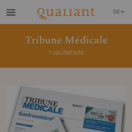
DE
Menü
EN
Tribune Médicale
zur Übersicht