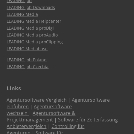
LEADING Job
LEADING Job Downloads
LEADING Media
LEADING Media Helpcenter
LEADING Media proDigi
LEADING Media proAudio
LEADING Media proClipping
LEADING Mediabase
LEADING Job Poland
LEADING Job Czechia
Links
Agentursoftware Vergleich
|
Agentursoftware
einführen
|
Agentursoftware
wechseln
|
Agentursoftware &
Projektmanagement
|
Software für Zeiterfassung -
Anbietervergleich
|
Controlling für
Agenturen
|
Software für