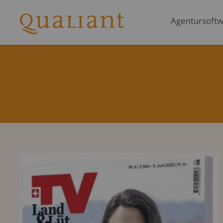
Agentursoftwa