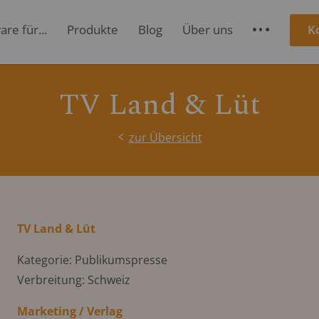
re für...
Produkte
Blog
Über uns
K
S
TV Land & Lüt
zur Übersicht
TV Land & Lüt
Kategorie: Publikumspresse
Verbreitung: Schweiz
Marketing / Verlag