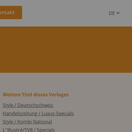
ontakt
DE
EN
Weitere Titel dieses Verlages
Style / Deutschschweiz
Handelszeitung / Luxus-Specials
Style / Kombi National
L''Illustré/TV8 / Specials