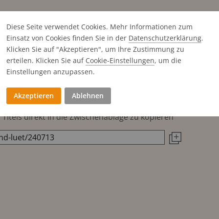
Diese Seite verwendet Cookies. Mehr Informationen zum
Format
Einsatz von Cookies finden Sie in der
Datenschutz­erklärung
.
Format
Preis S/W
abfallend
Klicken Sie auf "Akzeptieren", um Ihre Zustimmung zu
erteilen. Klicken Sie auf
Cookie-Einstellungen
, um die
189x261 mm
210x282 mm
Einstellungen anzupassen.
189x261 mm
210x282 mm
2'500
Akzeptieren
Ablehnen
Titels direkt in die Zwischenablage zu kopieren