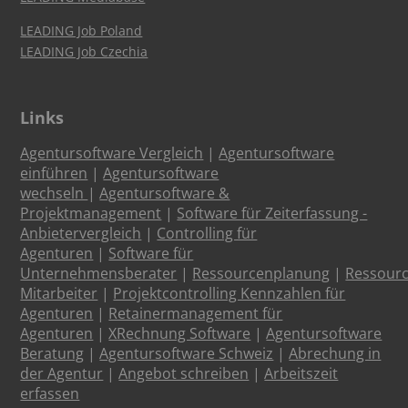
LEADING Job Poland
LEADING Job Czechia
Links
Agentursoftware Vergleich
|
Agentursoftware
einführen
|
Agentursoftware
wechseln
|
Agentursoftware &
Projektmanagement
|
Software für Zeiterfassung -
Anbietervergleich
|
Controlling für
Agenturen
|
Software für
Unternehmensberater
|
Ressourcenplanung
|
Ressour
Mitarbeiter
|
Projektcontrolling Kennzahlen für
Agenturen
|
Retainermanagement für
Agenturen
|
XRechnung Software
|
Agentursoftware
Beratung
|
Agentursoftware Schweiz
|
Abrechung in
der Agentur
|
Angebot schreiben
|
Arbeitszeit
erfassen