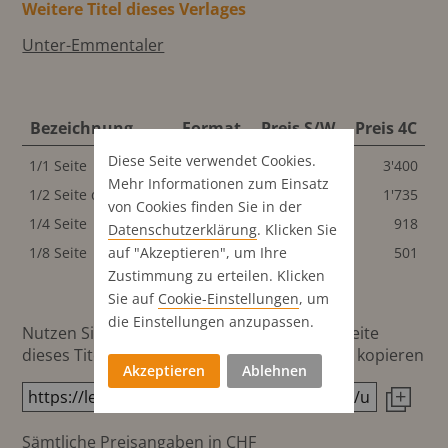
Weitere Titel dieses Verlages
Unter-Emmentaler
Bezeichnung
Format
Preis S/W
Preis 4C
Diese Seite verwendet Cookies.
1/1 Seite
287x440 mm
3'300
3'400
Mehr Informationen zum Einsatz
1/2 Seite quer
287x218 mm
1'635
1'735
von Cookies finden Sie in der
1/4 Seite
142x218 mm
818
918
Datenschutz­erklärung
. Klicken Sie
auf "Akzeptieren", um Ihre
1/8 Seite
142x107 mm
401
501
Zustimmung zu erteilen. Klicken
Sie auf
Cookie-Einstellungen
, um
die Einstellungen anzupassen.
Nutzen Sie diesen Button um den Link zur Seite
dieses Titels direkt in die Zwischenablage zu kopieren
Akzeptieren
Ablehnen
Sämtliche Preisangaben in CHF