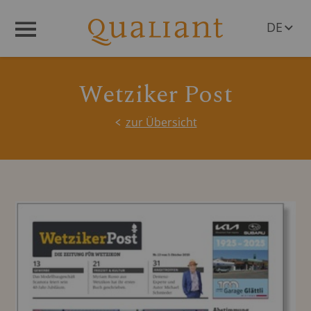
DE
Menü
EN
Wetziker Post
zur Übersicht