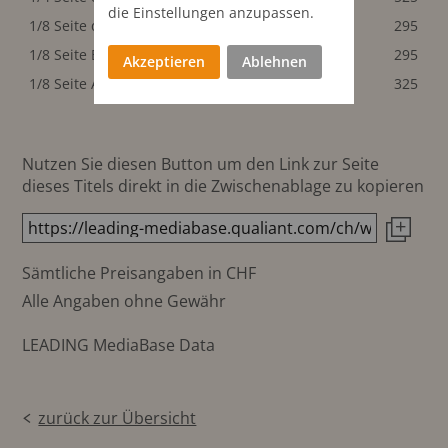
die Einstellungen anzupassen.
1/8 Seite quer
102x68 mm
295
1/8 Seite Balken
208x32 mm
295
Akzeptieren
Ablehnen
1/8 Seite Agenda
102x68 mm
325
Nutzen Sie diesen Button um den Link zur Seite
dieses Titels direkt in die Zwischenablage zu kopieren
Sämtliche Preisangaben in CHF
Alle Angaben ohne Gewähr
LEADING MediaBase Data
zurück zur Übersicht