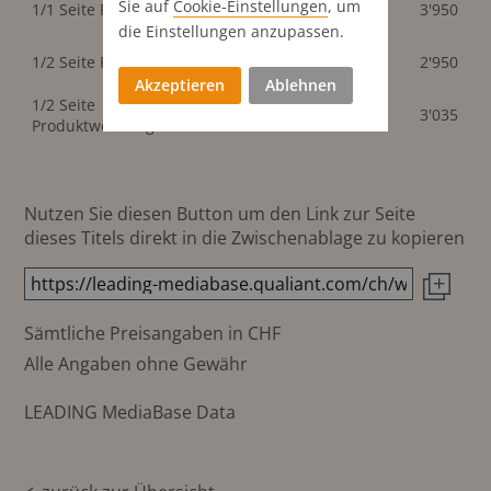
Sie auf
Cookie-Einstellungen
, um
1/1 Seite PR
3'950
3'950
mm
die Einstellungen anzupassen.
286x205
1/2 Seite PR
2'950
2'950
mm
Akzeptieren
Ablehnen
1/2 Seite
286x205
3'035
3'035
Produktwerbung
mm
Nutzen Sie diesen Button um den Link zur Seite
dieses Titels direkt in die Zwischenablage zu kopieren
Sämtliche Preisangaben in CHF
Alle Angaben ohne Gewähr
LEADING MediaBase Data