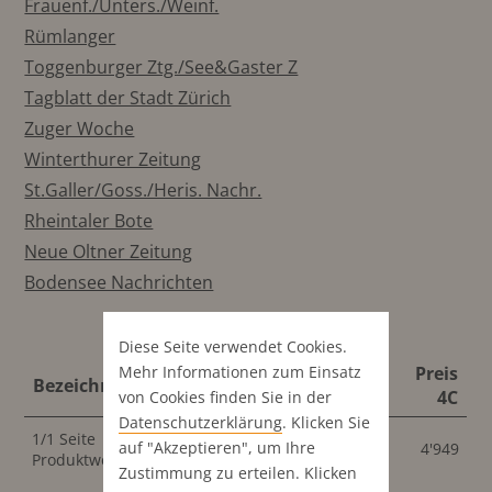
Frauenf./Unters./Weinf.
Rümlanger
Toggenburger Ztg./See&Gaster Z
Tagblatt der Stadt Zürich
Zuger Woche
Winterthurer Zeitung
St.Galler/Goss./Heris. Nachr.
Rheintaler Bote
Neue Oltner Zeitung
Bodensee Nachrichten
Diese Seite verwendet Cookies.
Mehr Informationen zum Einsatz
Preis
Preis
Bezeichnung
Format
S/W
4C
von Cookies finden Sie in der
Datenschutz­erklärung
. Klicken Sie
1/1 Seite
286x440
auf "Akzeptieren", um Ihre
4'949
4'949
Produktwerbung
mm
Zustimmung zu erteilen. Klicken
286x440