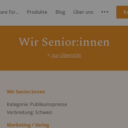
re für...
Produkte
Blog
Über uns
K
S
Wir Senior:innen
zur Übersicht
Wir Senior:innen
Kategorie: Publikumspresse
Verbreitung: Schweiz
Marketing / Verlag