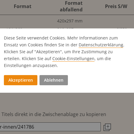
Format
Format
Preis S/W
abfallend
420x297 mm
184x260 mm
210x297 mm
2'850
Diese Seite verwendet Cookies. Mehr Informationen zum
184x260 mm
210x297 mm
3'190
Einsatz von Cookies finden Sie in der
Datenschutz­erklärung
.
89x260 mm
99x297 mm
1'650
Klicken Sie auf "Akzeptieren", um Ihre Zustimmung zu
89x260 mm
99x297 mm
1'490
erteilen. Klicken Sie auf
Cookie-Einstellungen
, um die
184x128 mm
210x149 mm
1'650
Einstellungen anzupassen.
184x128 mm
210x149 mm
1'490
Akzeptieren
Ablehnen
184x64 mm
760
89x127 mm
760
Titels direkt in die Zwischenablage zu kopieren