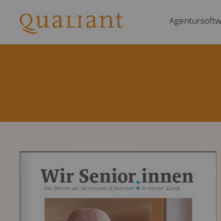
Agentursoftwa