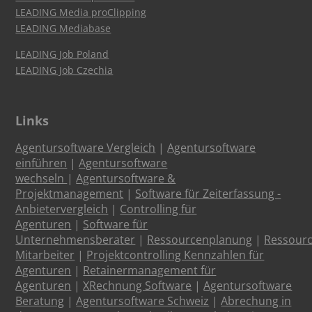
LEADING Media proClipping
LEADING Mediabase
LEADING Job Poland
LEADING Job Czechia
Links
Agentursoftware Vergleich
|
Agentursoftware
einführen
|
Agentursoftware
wechseln
|
Agentursoftware &
Projektmanagement
|
Software für Zeiterfassung -
Anbietervergleich
|
Controlling für
Agenturen
|
Software für
Unternehmensberater
|
Ressourcenplanung
|
Ressour
Mitarbeiter
|
Projektcontrolling Kennzahlen für
Agenturen
|
Retainermanagement für
Agenturen
|
XRechnung Software
|
Agentursoftware
Beratung
|
Agentursoftware Schweiz
|
Abrechung in