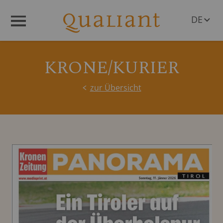
DE
Menü
EN
KRONE/KURIER
zur Übersicht