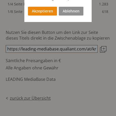
1/4 Seite hoch
96x135 mm
1.283
1.283
Akzeptieren
Ablehnen
1/8 Seite
96x65 mm
618
618
Nutzen Sie diesen Button um den Link zur Seite
dieses Titels direkt in die Zwischenablage zu kopieren
Sämtliche Preisangaben in €
Alle Angaben ohne Gewähr
LEADING MediaBase Data
zurück zur Übersicht