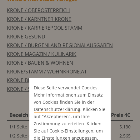
KRONE / OBERÖSTERREICH
KRONE / KÄRNTNER KRONE
KRONE / KARRIEREPOOL STAMM
KRONE GESUND
KRONE / BURGENLAND REGIONALAUSGABEN
KRONE MAGAZIN / KULINARIK
KRONE / BAUEN & WOHNEN
KRONE/STAMM / WOHNKRONE.AT
KRONE BUNT / GEFRAGT AM MARKT
Diese Seite verwendet Cookies.
KRONE / SONDERSEITEN/KTN/OSTTIROL
Mehr Informationen zum Einsatz
von Cookies finden Sie in der
Datenschutz­erklärung
. Klicken Sie
Bezeichnung
Format
Preis S/W
Preis 4C
auf "Akzeptieren", um Ihre
Zustimmung zu erteilen. Klicken
1/1 Seite
196x270 mm
5.130
5.130
Sie auf
Cookie-Einstellungen
, um
1/2 Seite quer
196x135 mm
2.565
2.565
die Einstellungen anzupassen.