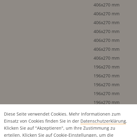
406x270 mm
406x270 mm
406x270 mm
406x270 mm
406x270 mm
406x270 mm
406x270 mm
196x270 mm
196x270 mm
196x270 mm
196x270 mm
196x270 mm
196x270 mm
Diese Seite verwendet Cookies. Mehr Informationen zum
196x270 mm
Einsatz von Cookies finden Sie in der
Datenschutz­erklärung
.
Klicken Sie auf "Akzeptieren", um Ihre Zustimmung zu
196x270 mm
erteilen. Klicken Sie auf
Cookie-Einstellungen
, um die