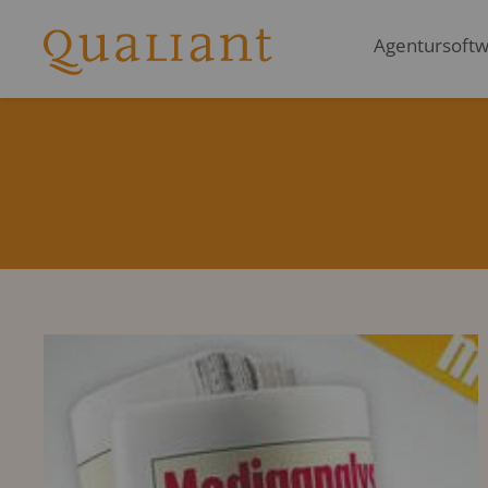
Agentursoftwa