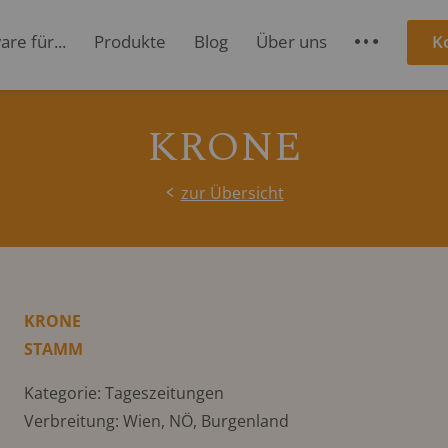
re für...
Produkte
Blog
Über uns
K
S
KRONE
zur Übersicht
KRONE
STAMM
Kategorie: Tageszeitungen
Verbreitung: Wien, NÖ, Burgenland