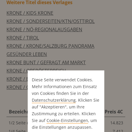
Weitere Titel dieses Verlages
KRONE / KIDS KRONE
KRONE / SONDERSEITEN/KTN/OSTTIROL
KRONE / NÖ-REGIONALAUSGABEN
KRONE / TIROL
KRONE / KRONE/SALZBURG PANORAMA
GESÜNDER LEBEN
KRONE BUNT / GEFRAGT AM MARKT
KRONE / OBERÖSTERREICH
KRONE / BAUEN & WOHNEN
Diese Seite verwendet Cookies.
Mehr Informationen zum Einsatz
KRONE / GESAMTAUSGABE
von Cookies finden Sie in der
Datenschutz­erklärung
. Klicken Sie
auf "Akzeptieren", um Ihre
Bezeichnung
Format
Preis S/W
Preis 4C
Zustimmung zu erteilen. Klicken
Sie auf
Cookie-Einstellungen
, um
1/2 Seite quer
196x135 mm
14.823
14.823
die Einstellungen anzupassen.
1/4 Seite
96x135 mm
7.412
7.412