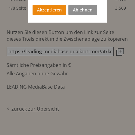
1/8 Seite
96x65 mm
3.569
3.569
Akzeptieren
Ablehnen
Nutzen Sie diesen Button um den Link zur Seite
dieses Titels direkt in die Zwischenablage zu kopieren
Sämtliche Preisangaben in €
Alle Angaben ohne Gewähr
LEADING MediaBase Data
zurück zur Übersicht