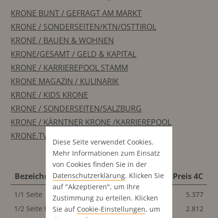
KRONE BUNT / GEFRAGT AM MARKT
KRONE / SONDERSEITEN/KTN/OSTTIROL
KRONE / BAUEN & WOHNEN
KRONE/GESAMT / GELD & KAPITAL
KRONE / KARRIEREPOOL STAMM
KRONE MAGAZIN / KULINARIK
KRONE / KIDS KRONE
KRONE / SONDERSEITEN/SALZBURG
KRONE / KÄRNTNER KRONE /KARRIEREPOOL
KRONE.TV
Diese Seite verwendet Cookies.
Mehr Informationen zum Einsatz
von Cookies finden Sie in der
Datenschutz­erklärung
. Klicken Sie
Bezeichnung
Format
Preis S/W
Preis 4C
auf "Akzeptieren", um Ihre
1/1 Seite
196x270 mm
5.377
5.377
Zustimmung zu erteilen. Klicken
1/2 Seite hoch
96x270 mm
2.812
2.812
Sie auf
Cookie-Einstellungen
, um