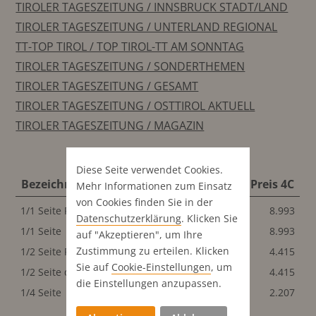
TIROLER TAGESZEITUNG / INNSBRUCK STADT/LAND
TIROLER TAGESZEITUNG / UNTERLAND REGIONAL
TT-TOP TIROL / TOP TIROL-TT AM SONNTAG
TIROLER TAGESZEITUNG / SONDERTHEMEN
TIROLER TAGESZEITUNG / GESAMT
TIROLER TAGESZEITUNG / OSTTIROL AKTUELL
TIROLER TAGESZEITUNG / MAGAZIN
Diese Seite verwendet Cookies.
Bezeichnung
Format
Preis 4C
Mehr Informationen zum Einsatz
von Cookies finden Sie in der
1/1 Seite Publ.Rel.
212x275 mm
8.993
Datenschutz­erklärung
. Klicken Sie
1/1 Seite
212x275 mm
8.993
auf "Akzeptieren", um Ihre
Zustimmung zu erteilen. Klicken
1/2 Seite Publ.Rel.
212x135 mm
4.415
Sie auf
Cookie-Einstellungen
, um
1/2 Seite quer
212x135 mm
4.415
die Einstellungen anzupassen.
1/4 Seite
104x135 mm
2.207