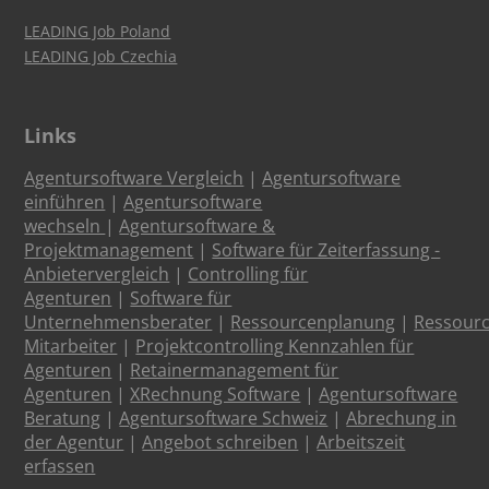
LEADING Job Poland
LEADING Job Czechia
Links
Agentursoftware Vergleich
|
Agentursoftware
einführen
|
Agentursoftware
wechseln
|
Agentursoftware &
Projektmanagement
|
Software für Zeiterfassung -
Anbietervergleich
|
Controlling für
Agenturen
|
Software für
Unternehmensberater
|
Ressourcenplanung
|
Ressour
Mitarbeiter
|
Projektcontrolling Kennzahlen für
Agenturen
|
Retainermanagement für
Agenturen
|
XRechnung Software
|
Agentursoftware
Beratung
|
Agentursoftware Schweiz
|
Abrechung in
der Agentur
|
Angebot schreiben
|
Arbeitszeit
erfassen