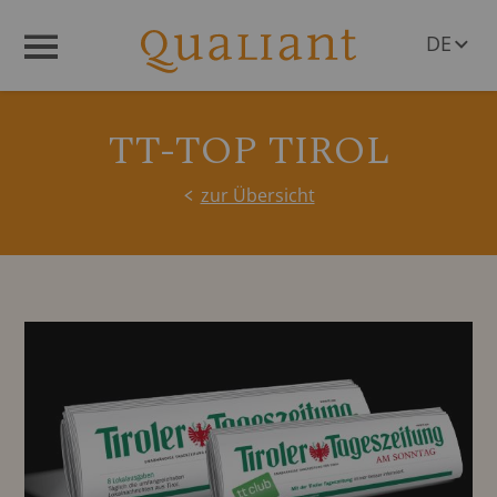
DE
Menü
EN
TT-TOP TIROL
zur Übersicht