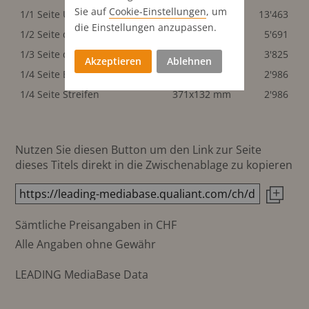
Sie auf
Cookie-Einstellungen
, um
1/1 Seite Umschlag hinten
371x528 mm
13'463
die Einstellungen anzupassen.
1/2 Seite quer
371x264 mm
5'691
1/3 Seite quer
371x176 mm
3'825
Akzeptieren
Ablehnen
1/4 Seite Eckanzeige
220.5x220 mm
2'986
1/4 Seite Streifen
371x132 mm
2'986
Nutzen Sie diesen Button um den Link zur Seite
dieses Titels direkt in die Zwischenablage zu kopieren
Sämtliche Preisangaben in CHF
Alle Angaben ohne Gewähr
LEADING MediaBase Data